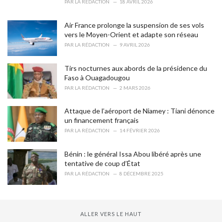
PAR
LA RÉDACTION
18 AVRIL 2026
e
s
Air France prolonge la suspension de ses vols
:
vers le Moyen-Orient et adapte son réseau
PAR
LA RÉDACTION
9 AVRIL 2026
Tirs nocturnes aux abords de la présidence du
Faso à Ouagadougou
PAR
LA RÉDACTION
2 MARS 2026
Attaque de l’aéroport de Niamey : Tiani dénonce
un financement français
PAR
LA RÉDACTION
14 FÉVRIER 2026
Bénin : le général Issa Abou libéré après une
tentative de coup d’État
PAR
LA RÉDACTION
8 DÉCEMBRE 2025
ALLER VERS LE HAUT