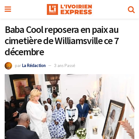
Baba Cool reposera en paix au
cimetière de Williamsville ce 7
décembre
par
La Rédaction
3 ans Passé