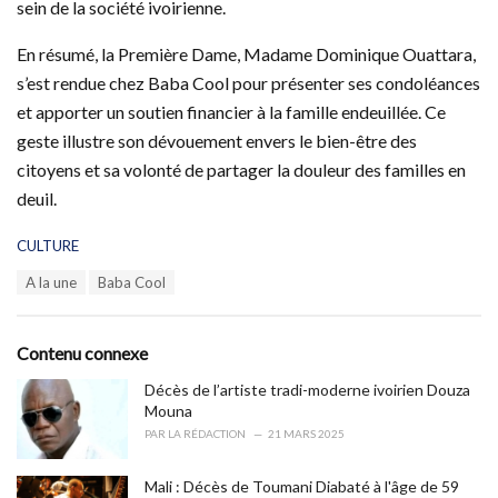
sein de la société ivoirienne.
En résumé, la Première Dame, Madame Dominique Ouattara,
s’est rendue chez Baba Cool pour présenter ses condoléances
et apporter un soutien financier à la famille endeuillée. Ce
geste illustre son dévouement envers le bien-être des
citoyens et sa volonté de partager la douleur des familles en
deuil.
C
CULTURE
a
T
A la une
Baba Cool
t
a
e
g
g
s
o
Contenu connexe
:
r
i
Décès de l’artiste tradi-moderne ivoirien Douza
e
Mouna
s
PAR
LA RÉDACTION
21 MARS 2025
:
Mali : Décès de Toumani Diabaté à l'âge de 59