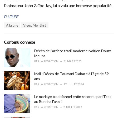
l’animateur John Zaïbo Jay, lui a valu une immense popularité.
C
CULTURE
a
T
A la une
Vieux Ménékré
t
a
e
g
g
s
o
Contenu connexe
:
r
i
Décès de l’artiste tradi-moderne ivoirien Douza
e
Mouna
s
PAR
LA RÉDACTION
21 MARS 2025
:
Mali : Décès de Toumani Diabaté à l'âge de 59
ans
PAR
LA RÉDACTION
19 JUILLET 2024
Le mariage traditionnel enfin reconnu par l'État
au Burkina Faso !
PAR
LA RÉDACTION
2 JUILLET 2024