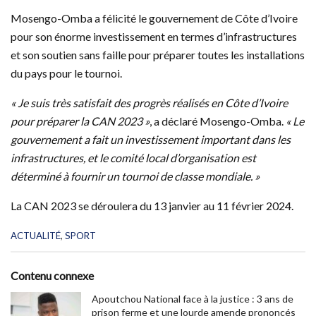
Mosengo-Omba a félicité le gouvernement de Côte d’Ivoire
pour son énorme investissement en termes d’infrastructures
et son soutien sans faille pour préparer toutes les installations
du pays pour le tournoi.
« Je suis très satisfait des progrès réalisés en Côte d’Ivoire
pour préparer la CAN 2023 »
, a déclaré Mosengo-Omba.
« Le
gouvernement a fait un investissement important dans les
infrastructures, et le comité local d’organisation est
déterminé à fournir un tournoi de classe mondiale. »
La CAN 2023 se déroulera du 13 janvier au 11 février 2024.
C
ACTUALITÉ
,
SPORT
a
t
e
Contenu connexe
g
o
Apoutchou National face à la justice : 3 ans de
r
prison ferme et une lourde amende prononcés