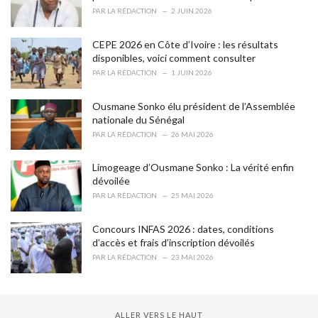
i
PAR
LA RÉDACTION
2 JUIN 2026
e
s
CEPE 2026 en Côte d’Ivoire : les résultats
:
disponibles, voici comment consulter
PAR
LA RÉDACTION
1 JUIN 2026
Ousmane Sonko élu président de l’Assemblée
nationale du Sénégal
PAR
LA RÉDACTION
26 MAI 2026
Limogeage d’Ousmane Sonko : La vérité enfin
dévoilée
PAR
LA RÉDACTION
25 MAI 2026
Concours INFAS 2026 : dates, conditions
d’accès et frais d’inscription dévoilés
PAR
LA RÉDACTION
23 MAI 2026
ALLER VERS LE HAUT