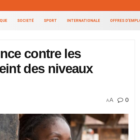
IQUE
SOCIETÉ
SPORT
INTERNATIONALE
OFFRES D’EMPL
ence contre les
teint des niveaux
A
0
A