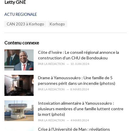
Letty GNÉ
C
ACTU REGIONALE
a
T
CAN 2023 à Korhogo
Korhogo
t
a
e
g
g
s
o
Contenu connexe
:
r
i
Côte d’Ivoire : Le conseil régional annonce la
e
construction d’un CHU de Bondoukou
s
PAR
LA RÉDACTION
10 JUIN 2024
:
Drame à Yamoussoukro : Une famille de 5
personnes périt dans un incendie (photos)
PAR
LA RÉDACTION
8 MARS 2024
Intoxication alimentaire à Yamoussoukro :
plusieurs membres d'une famille luttent contre
la mort (photo)
PAR
LA RÉDACTION
4 MARS 2024
Crise à l'Université de Man : révélations