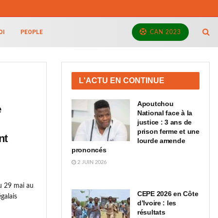
OI
PEOPLE
CAN 2023
L'ACTU EN CONTINUE
Apoutchou
e
National face à la
justice : 3 ans de
prison ferme et une
nt
lourde amende
prononcés
2 JUIN 2026
du 29 mai au
CEPE 2026 en Côte
galais
d’Ivoire : les
résultats