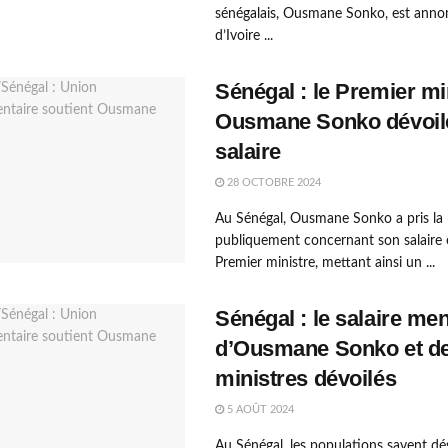
sénégalais, Ousmane Sonko, est anno
d’Ivoire ...
Sénégal : le Premier mi
Ousmane Sonko dévoil
salaire
28 OCTOBRE 2024
Au Sénégal, Ousmane Sonko a pris la 
publiquement concernant son salaire 
Premier ministre, mettant ainsi un ...
Sénégal : le salaire me
d’Ousmane Sonko et d
ministres dévoilés
5 AOÛT 2024
Au Sénégal, les populations savent dé