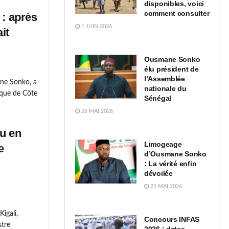
disponibles, voici
comment consulter
 : après
1 JUIN 2026
it
Ousmane Sonko
élu président de
l’Assemblée
ane Sonko, a
nationale du
ique de Côte
Sénégal
26 MAI 2026
u en
Limogeage
e
d’Ousmane Sonko
: La vérité enfin
dévoilée
25 MAI 2026
igali,
Concours INFAS
stre