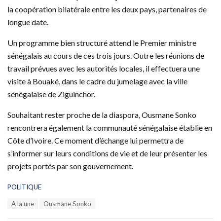
la coopération bilatérale entre les deux pays, partenaires de
longue date.
Un programme bien structuré attend le Premier ministre
sénégalais au cours de ces trois jours. Outre les réunions de
travail prévues avec les autorités locales, il effectuera une
visite à Bouaké, dans le cadre du jumelage avec la ville
sénégalaise de Ziguinchor.
Souhaitant rester proche de la diaspora, Ousmane Sonko
rencontrera également la communauté sénégalaise établie en
Côte d’Ivoire. Ce moment d’échange lui permettra de
s’informer sur leurs conditions de vie et de leur présenter les
projets portés par son gouvernement.
C
POLITIQUE
a
T
A la une
Ousmane Sonko
t
a
e
g