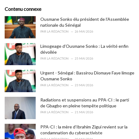
g
s
o
Contenu connexe
:
r
i
Ousmane Sonko élu président de l’Assemblée
e
nationale du Sénégal
s
PAR
LA RÉDACTION
26 MAI 2026
:
Limogeage d’Ousmane Sonko : La vérité enfin
dévoilée
PAR
LA RÉDACTION
25 MAI 2026
Urgent - Sénégal : Bassirou Diomaye Faye limoge
Ousmane Sonko
PAR
LA RÉDACTION
23 MAI 2026
Radiations et suspensions au PPA-CI : le parti
de Gbagbo en pleine tempête politique
PAR
LA RÉDACTION
21 MAI 2026
PPA-CI : la mère d’Ibrahim Zigui revient sur la
condamnation du cyberactiviste
PAR
LA RÉDACTION
20 MAI 2026