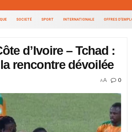
IQUE
SOCIETÉ
SPORT
INTERNATIONALE
OFFRES D’EMPL
te d’Ivoire – Tchad :
e la rencontre dévoilée
A
0
A