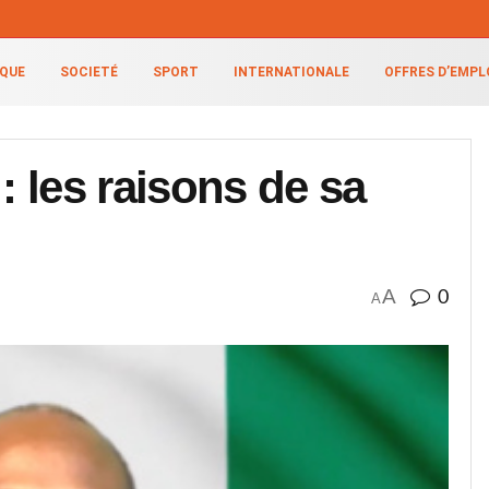
IQUE
SOCIETÉ
SPORT
INTERNATIONALE
OFFRES D’EMPL
 les raisons de sa
A
0
A