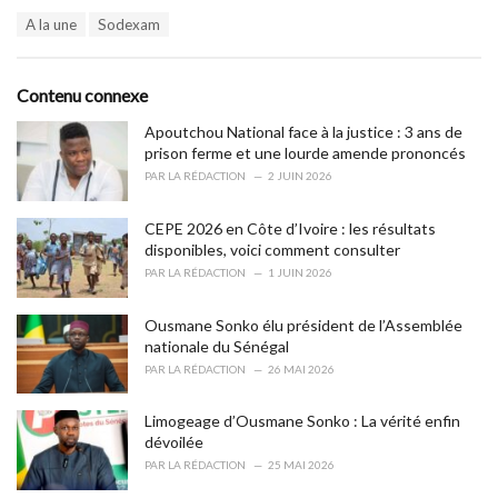
a
T
A la une
Sodexam
t
a
e
g
g
s
o
Contenu connexe
:
r
i
Apoutchou National face à la justice : 3 ans de
e
prison ferme et une lourde amende prononcés
s
PAR
LA RÉDACTION
2 JUIN 2026
:
CEPE 2026 en Côte d’Ivoire : les résultats
disponibles, voici comment consulter
PAR
LA RÉDACTION
1 JUIN 2026
Ousmane Sonko élu président de l’Assemblée
nationale du Sénégal
PAR
LA RÉDACTION
26 MAI 2026
Limogeage d’Ousmane Sonko : La vérité enfin
dévoilée
PAR
LA RÉDACTION
25 MAI 2026