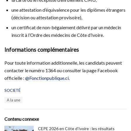
une attestation d’équivalence pour les diplômes étrangers
(décision ou attestation provisoire),
un certificat de non-bégaiement délivré par un médecin
inscrit à l’Ordre des médecins de Côte d’Ivoire.
Informations complémentaires
Pour toute information additionnelle, les candidats peuvent
contacter le numéro 1364 ou consulter la page Facebook
officielle :
@Fonctionpublique.ci
.
C
SOCIETÉ
a
T
A la une
t
a
e
g
g
s
o
Contenu connexe
:
r
i
CEPE 2026 en Côte d’Ivoire : les résultats