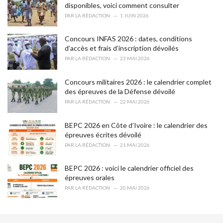
e
disponibles, voici comment consulter
s
PAR
LA RÉDACTION
1 JUIN 2026
:
Concours INFAS 2026 : dates, conditions
d’accès et frais d’inscription dévoilés
PAR
LA RÉDACTION
23 MAI 2026
Concours militaires 2026 : le calendrier complet
des épreuves de la Défense dévoilé
PAR
LA RÉDACTION
22 MAI 2026
BEPC 2026 en Côte d’Ivoire : le calendrier des
épreuves écrites dévoilé
PAR
LA RÉDACTION
21 MAI 2026
BEPC 2026 : voici le calendrier officiel des
épreuves orales
PAR
LA RÉDACTION
20 MAI 2026