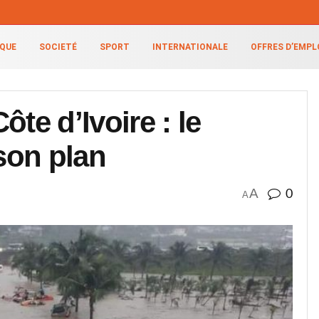
IQUE
SOCIETÉ
SPORT
INTERNATIONALE
OFFRES D’EMPL
te d’Ivoire : le
son plan
A
0
A