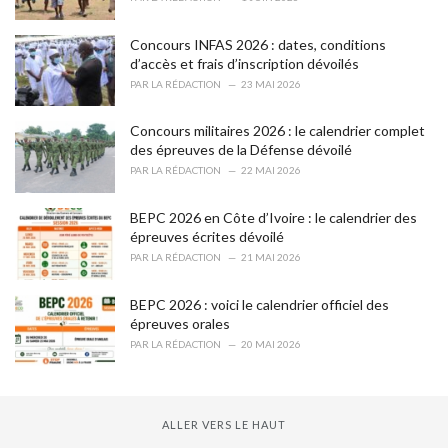
:
Concours INFAS 2026 : dates, conditions
d’accès et frais d’inscription dévoilés
PAR
LA RÉDACTION
23 MAI 2026
Concours militaires 2026 : le calendrier complet
des épreuves de la Défense dévoilé
PAR
LA RÉDACTION
22 MAI 2026
BEPC 2026 en Côte d’Ivoire : le calendrier des
épreuves écrites dévoilé
PAR
LA RÉDACTION
21 MAI 2026
BEPC 2026 : voici le calendrier officiel des
épreuves orales
PAR
LA RÉDACTION
20 MAI 2026
ALLER VERS LE HAUT