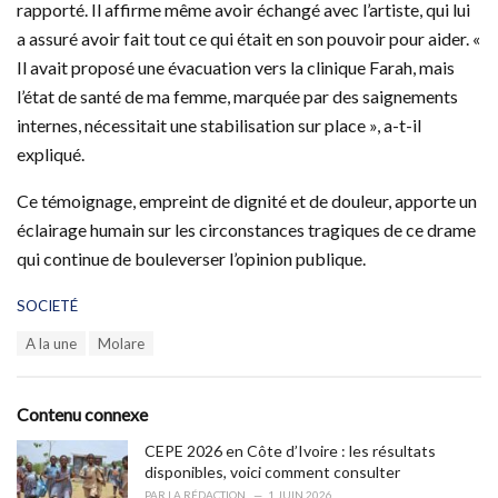
rapporté. Il affirme même avoir échangé avec l’artiste, qui lui
a assuré avoir fait tout ce qui était en son pouvoir pour aider. «
Il avait proposé une évacuation vers la clinique Farah, mais
l’état de santé de ma femme, marquée par des saignements
internes, nécessitait une stabilisation sur place », a-t-il
expliqué.
Ce témoignage, empreint de dignité et de douleur, apporte un
éclairage humain sur les circonstances tragiques de ce drame
qui continue de bouleverser l’opinion publique.
C
SOCIETÉ
a
T
A la une
Molare
t
a
e
g
g
s
o
Contenu connexe
:
r
i
CEPE 2026 en Côte d’Ivoire : les résultats
e
disponibles, voici comment consulter
s
PAR
LA RÉDACTION
1 JUIN 2026