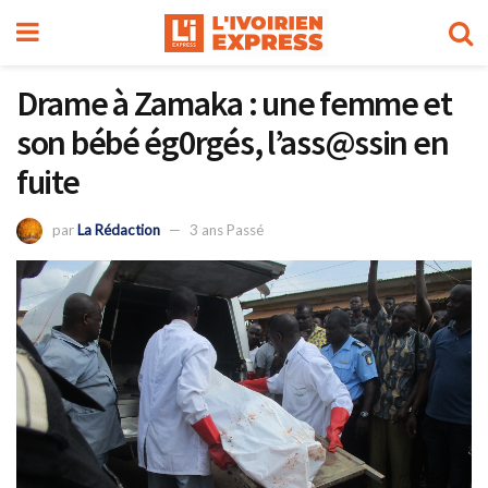
Drame à Zamaka : une femme et
son bébé ég0rgés, l’ass@ssin en
fuite
par
La Rédaction
3 ans Passé