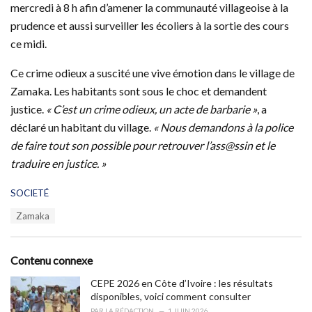
mercredi à 8 h afin d’amener la communauté villageoise à la
prudence et aussi surveiller les écoliers à la sortie des cours
ce midi.
Ce crime odieux a suscité une vive émotion dans le village de
Zamaka. Les habitants sont sous le choc et demandent
justice.
« C’est un crime odieux, un acte de barbarie »
, a
déclaré un habitant du village.
« Nous demandons à la police
de faire tout son possible pour retrouver l’ass@ssin et le
traduire en justice. »
C
SOCIETÉ
a
T
Zamaka
t
a
e
g
g
s
o
Contenu connexe
:
r
i
CEPE 2026 en Côte d’Ivoire : les résultats
e
disponibles, voici comment consulter
s
PAR
LA RÉDACTION
1 JUIN 2026