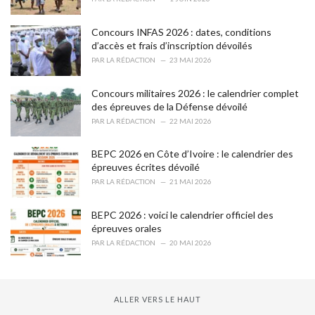
:
Concours INFAS 2026 : dates, conditions
d’accès et frais d’inscription dévoilés
PAR
LA RÉDACTION
23 MAI 2026
Concours militaires 2026 : le calendrier complet
des épreuves de la Défense dévoilé
PAR
LA RÉDACTION
22 MAI 2026
BEPC 2026 en Côte d’Ivoire : le calendrier des
épreuves écrites dévoilé
PAR
LA RÉDACTION
21 MAI 2026
BEPC 2026 : voici le calendrier officiel des
épreuves orales
PAR
LA RÉDACTION
20 MAI 2026
ALLER VERS LE HAUT