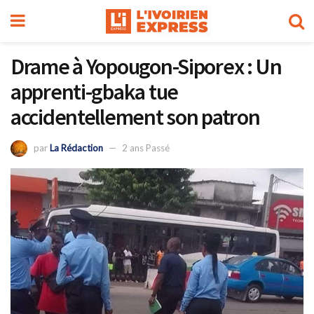
Drame à Yopougon-Siporex : Un
apprenti-gbaka tue
accidentellement son patron
par
La Rédaction
2 ans Passé