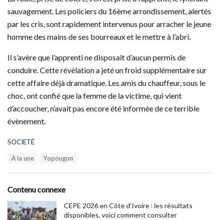
sauvagement. Les policiers du 16ème arrondissement, alertés
par les cris, sont rapidement intervenus pour arracher le jeune
homme des mains de ses bourreaux et le mettre à l’abri.
Il s’avère que l’apprenti ne disposait d’aucun permis de
conduire. Cette révélation a jeté un froid supplémentaire sur
cette affaire déjà dramatique. Les amis du chauffeur, sous le
choc, ont confié que la femme de la victime, qui vient
d’accoucher, n’avait pas encore été informée de ce terrible
évènement.
C
SOCIETÉ
a
T
A la une
Yopougon
t
a
e
g
g
s
o
Contenu connexe
:
r
i
CEPE 2026 en Côte d’Ivoire : les résultats
e
disponibles, voici comment consulter