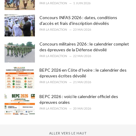
s
PAR
LA RÉDACTION
1 JUIN 2026
:
Concours INFAS 2026 : dates, conditions
d’accès et frais d’inscription dévoilés
PAR
LA RÉDACTION
23 MAI 2026
Concours militaires 2026 : le calendrier complet
des épreuves de la Défense dévoilé
PAR
LA RÉDACTION
22 MAI 2026
BEPC 2026 en Côte d’Ivoire : le calendrier des
épreuves écrites dévoilé
PAR
LA RÉDACTION
21 MAI 2026
BEPC 2026 : voici le calendrier officiel des
épreuves orales
PAR
LA RÉDACTION
20 MAI 2026
ALLER VERS LE HAUT