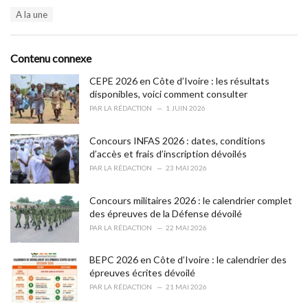
a
T
A la une
t
a
e
g
g
s
o
Contenu connexe
:
r
i
CEPE 2026 en Côte d’Ivoire : les résultats
e
disponibles, voici comment consulter
s
PAR
LA RÉDACTION
1 JUIN 2026
:
Concours INFAS 2026 : dates, conditions
d’accès et frais d’inscription dévoilés
PAR
LA RÉDACTION
23 MAI 2026
Concours militaires 2026 : le calendrier complet
des épreuves de la Défense dévoilé
PAR
LA RÉDACTION
22 MAI 2026
BEPC 2026 en Côte d’Ivoire : le calendrier des
épreuves écrites dévoilé
PAR
LA RÉDACTION
21 MAI 2026