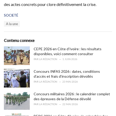
des actes concrets pour clore définitivement la crise.
C
SOCIETÉ
a
T
A la une
t
a
e
g
g
s
o
Contenu connexe
:
r
i
CEPE 2026 en Côte d’Ivoire : les résultats
e
disponibles, voici comment consulter
s
PAR
LA RÉDACTION
1 JUIN 2026
:
Concours INFAS 2026 : dates, conditions
d’accès et frais d’inscription dévoilés
PAR
LA RÉDACTION
23 MAI 2026
Concours militaires 2026 : le calendrier complet
des épreuves de la Défense dévoilé
PAR
LA RÉDACTION
22 MAI 2026