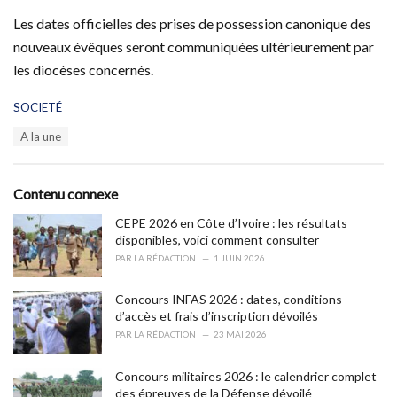
Les dates officielles des prises de possession canonique des
nouveaux évêques seront communiquées ultérieurement par
les diocèses concernés.
C
SOCIETÉ
a
T
A la une
t
a
e
g
g
s
o
Contenu connexe
:
r
i
CEPE 2026 en Côte d’Ivoire : les résultats
e
disponibles, voici comment consulter
s
PAR
LA RÉDACTION
1 JUIN 2026
:
Concours INFAS 2026 : dates, conditions
d’accès et frais d’inscription dévoilés
PAR
LA RÉDACTION
23 MAI 2026
Concours militaires 2026 : le calendrier complet
des épreuves de la Défense dévoilé