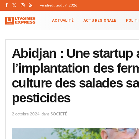
vendredi, août 7, 2026
ACTUALITÉ
ACTU REGIONALE
POLIT
Abidjan : Une startup
l’implantation des fer
culture des salades s
pesticides
2 octobre 2024
dans
SOCIETÉ