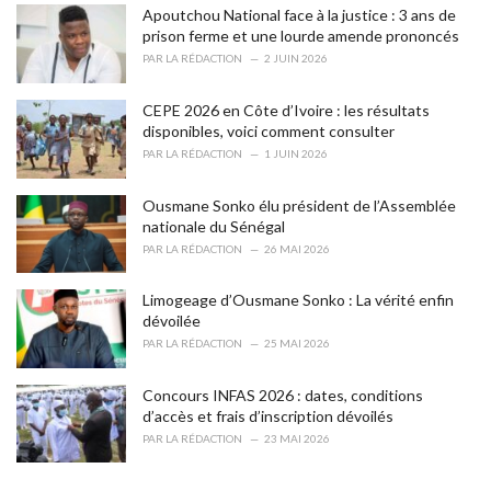
o
Apoutchou National face à la justice : 3 ans de
r
prison ferme et une lourde amende prononcés
i
PAR
LA RÉDACTION
2 JUIN 2026
e
s
CEPE 2026 en Côte d’Ivoire : les résultats
:
disponibles, voici comment consulter
PAR
LA RÉDACTION
1 JUIN 2026
Ousmane Sonko élu président de l’Assemblée
nationale du Sénégal
PAR
LA RÉDACTION
26 MAI 2026
Limogeage d’Ousmane Sonko : La vérité enfin
dévoilée
PAR
LA RÉDACTION
25 MAI 2026
Concours INFAS 2026 : dates, conditions
d’accès et frais d’inscription dévoilés
PAR
LA RÉDACTION
23 MAI 2026