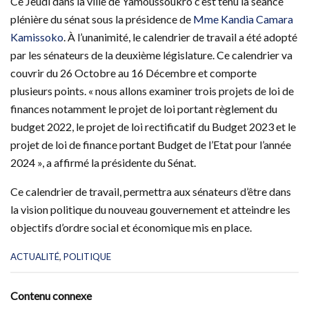
Ce Jeudi dans la ville de Yamoussoukro c’est tenu la séance
plénière du sénat sous la présidence de
Mme Kandia Camara
Kamissoko
. À l’unanimité, le calendrier de travail a été adopté
par les sénateurs de la deuxième législature. Ce calendrier va
couvrir du 26 Octobre au 16 Décembre et comporte
plusieurs points. « nous allons examiner trois projets de loi de
finances notamment le projet de loi portant règlement du
budget 2022, le projet de loi rectificatif du Budget 2023 et le
projet de loi de finance portant Budget de l’Etat pour l’année
2024 », a affirmé la présidente du Sénat.
Ce calendrier de travail, permettra aux sénateurs d’être dans
la vision politique du nouveau gouvernement et atteindre les
objectifs d’ordre social et économique mis en place.
C
ACTUALITÉ
,
POLITIQUE
a
t
e
Contenu connexe
g