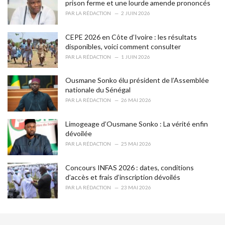
r
prison ferme et une lourde amende prononcés
i
PAR
LA RÉDACTION
2 JUIN 2026
e
s
CEPE 2026 en Côte d’Ivoire : les résultats
:
disponibles, voici comment consulter
PAR
LA RÉDACTION
1 JUIN 2026
Ousmane Sonko élu président de l’Assemblée
nationale du Sénégal
PAR
LA RÉDACTION
26 MAI 2026
Limogeage d’Ousmane Sonko : La vérité enfin
dévoilée
PAR
LA RÉDACTION
25 MAI 2026
Concours INFAS 2026 : dates, conditions
d’accès et frais d’inscription dévoilés
PAR
LA RÉDACTION
23 MAI 2026