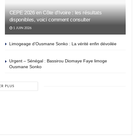
CEPE 2026 en Côte d’Ivoire : les résultats
disponibles, voici comment consulter
1 JUIN 2026
Limogeage d’Ousmane Sonko : La vérité enfin dévoilée
Urgent – Sénégal : Bassirou Diomaye Faye limoge
Ousmane Sonko
ER PLUS