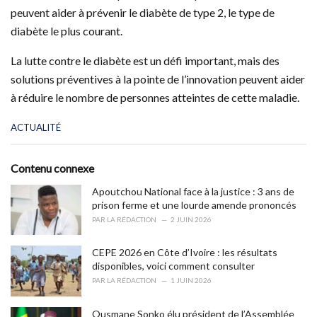
peuvent aider à prévenir le diabète de type 2, le type de
diabète le plus courant.
La lutte contre le diabète est un défi important, mais des
solutions préventives à la pointe de l’innovation peuvent aider
à réduire le nombre de personnes atteintes de cette maladie.
C
ACTUALITÉ
a
t
e
Contenu connexe
g
o
Apoutchou National face à la justice : 3 ans de
r
prison ferme et une lourde amende prononcés
i
PAR
LA RÉDACTION
2 JUIN 2026
e
s
CEPE 2026 en Côte d’Ivoire : les résultats
:
disponibles, voici comment consulter
PAR
LA RÉDACTION
1 JUIN 2026
Ousmane Sonko élu président de l’Assemblée