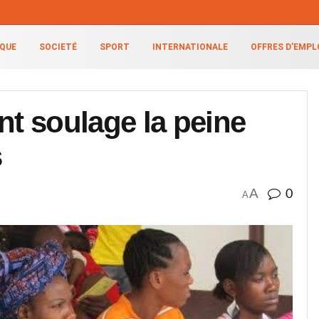
IQUE
SOCIETÉ
SPORT
INTERNATIONALE
OFFRES D’EMPL
t soulage la peine
s
A
0
A