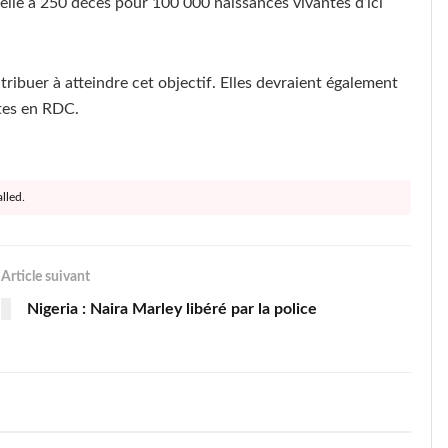
rnelle à 250 décès pour 100 000 naissances vivantes d’ici
ibuer à atteindre cet objectif. Elles devraient également
ntes en RDC.
lled.
Article suivant
Nigeria : Naira Marley libéré par la police