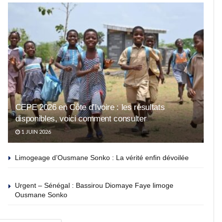
CEPE 2026 en Côte d’Ivoire : les résultats
disponibles, voici comment consulter
1 JUIN 2026
Limogeage d’Ousmane Sonko : La vérité enfin dévoilée
Urgent – Sénégal : Bassirou Diomaye Faye limoge
Ousmane Sonko