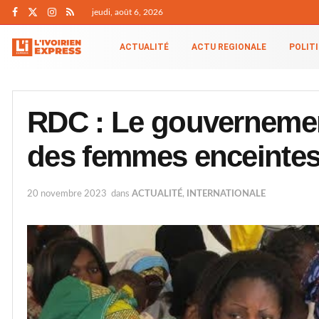
jeudi, août 6, 2026
ACTUALITÉ
ACTU REGIONALE
POLIT
RDC : Le gouvernemen
des femmes enceinte
20 novembre 2023
dans
ACTUALITÉ
,
INTERNATIONALE