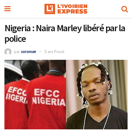
Nigeria : Naira Marley libéré par la
police
par
soronser
3 ans Passé