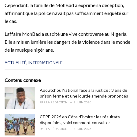
Cependant, la famille de MohBad a exprimé sa déception,
affirmant que la police n’avait pas suffisamment enquêté sur
le cas.
L’affaire MohBad a suscité une vive controverse au Nigeria.
Elle a mis en lumière les dangers de la violence dans le monde
de la musique nigériane.
C
ACTUALITÉ
,
INTERNATIONALE
a
t
e
Contenu connexe
g
o
Apoutchou National face à la justice : 3 ans de
r
prison ferme et une lourde amende prononcés
i
PAR
LA RÉDACTION
2 JUIN 2026
e
s
CEPE 2026 en Côte d’Ivoire : les résultats
:
disponibles, voici comment consulter
PAR
LA RÉDACTION
1 JUIN 2026