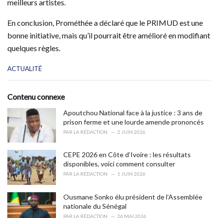
meilleurs artistes.
En conclusion, Prométhée a déclaré que le PRIMUD est une
bonne initiative, mais qu’il pourrait être amélioré en modifiant
quelques règles.
C
ACTUALITÉ
a
t
e
Contenu connexe
g
o
Apoutchou National face à la justice : 3 ans de
r
prison ferme et une lourde amende prononcés
i
PAR
LA RÉDACTION
2 JUIN 2026
e
s
CEPE 2026 en Côte d’Ivoire : les résultats
:
disponibles, voici comment consulter
PAR
LA RÉDACTION
1 JUIN 2026
Ousmane Sonko élu président de l’Assemblée
nationale du Sénégal
PAR
LA RÉDACTION
26 MAI 2026