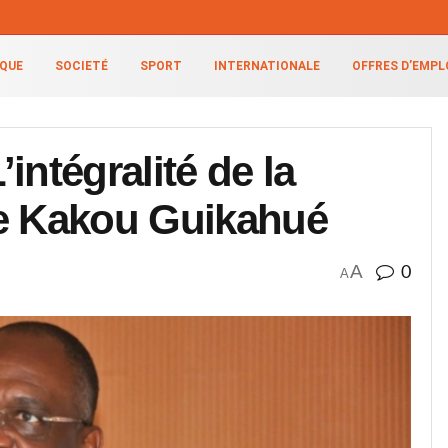
IQUE
SOCIETÉ
SPORT
INTERNATIONALE
OFFRES D’EMPL
intégralité de la
ce Kakou Guikahué
A
0
A