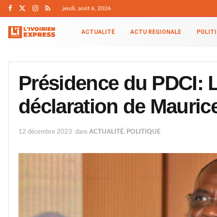
jeudi, août 6, 2026
ACTUALITÉ
ACTU REGIONALE
POLIT
Présidence du PDCI: L’
déclaration de Mauri
12 décembre 2023
dans
ACTUALITÉ
,
POLITIQUE