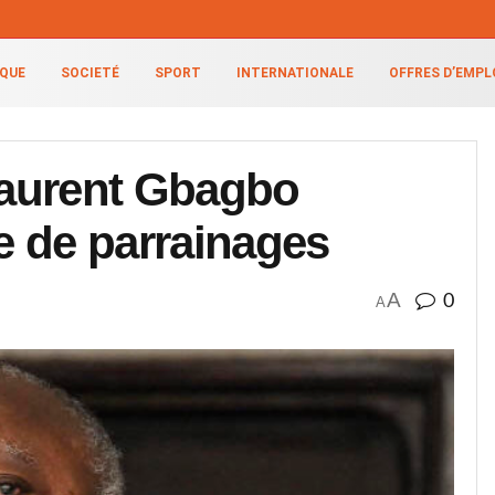
IQUE
SOCIETÉ
SPORT
INTERNATIONALE
OFFRES D’EMPL
 Laurent Gbagbo
e de parrainages
A
0
A