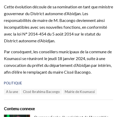
Cette évolution découle de sa nomination en tant que ministre
gouverneur du District autonome d’Abidjan. Les
responsabilités de maire de M. Bacongo deviennent ainsi
incompatibles avec ses nouvelles fonctions, en conformité
avec la loi N° 2014-454 du 5 août 2014 sur le statut du
District autonome d’Abidjan.
Par conséquent, les conseillers municipaux de la commune de
Koumassi se réuniront le jeudi 18 janvier 2024, suite à une
convocation du préfet du département d’Abidjan par intérim,
afin d’élire le remplaçant du maire Cissé Bacongo.
C
POLITIQUE
a
T
A la une
Cissé Ibrahima Bacongo
Mairie de Koumassi
t
a
e
g
g
s
o
Contenu connexe
:
r
i