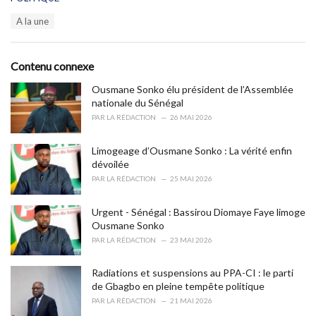
a
T
A la une
t
a
e
g
g
s
o
Contenu connexe
:
r
i
Ousmane Sonko élu président de l’Assemblée
e
nationale du Sénégal
s
PAR
LA RÉDACTION
26 MAI 2026
:
Limogeage d’Ousmane Sonko : La vérité enfin
dévoilée
PAR
LA RÉDACTION
25 MAI 2026
Urgent - Sénégal : Bassirou Diomaye Faye limoge
Ousmane Sonko
PAR
LA RÉDACTION
23 MAI 2026
Radiations et suspensions au PPA-CI : le parti
de Gbagbo en pleine tempête politique
PAR
LA RÉDACTION
21 MAI 2026