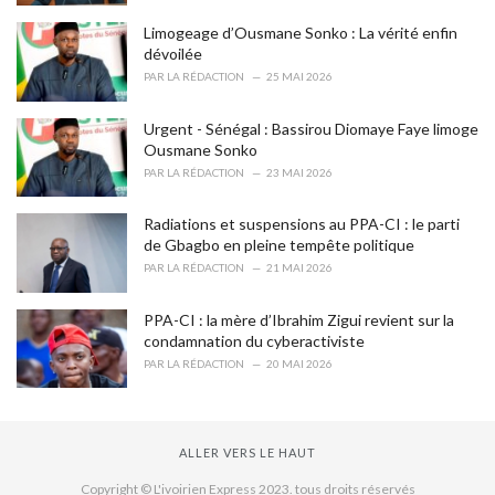
Limogeage d’Ousmane Sonko : La vérité enfin
dévoilée
PAR
LA RÉDACTION
25 MAI 2026
Urgent - Sénégal : Bassirou Diomaye Faye limoge
Ousmane Sonko
PAR
LA RÉDACTION
23 MAI 2026
Radiations et suspensions au PPA-CI : le parti
de Gbagbo en pleine tempête politique
PAR
LA RÉDACTION
21 MAI 2026
PPA-CI : la mère d’Ibrahim Zigui revient sur la
condamnation du cyberactiviste
PAR
LA RÉDACTION
20 MAI 2026
ALLER VERS LE HAUT
Copyright © L'ivoirien Express 2023. tous droits réservés