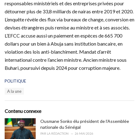
responsables ministériels et des entreprises privées pour
détourner plus de 33,8 milliards de nairas entre 2019 et 2020.
L’enquête révèle des flux via bureaux de change, conversion en
devises étrangères puis remise au ministre et à ses associés.
L’EFCC accuse aussi un paiement en espèces de 665 700
dollars pour un bien à Abuja sans institution bancaire, en
violation des lois anti-blanchiment. Mandat d’arrêt
international contre l’ancien ministre. Ancien ministre sous
Buhari, poursuivi depuis 2024 pour corruption majeure.
C
POLITIQUE
a
T
A la une
t
a
e
g
g
s
o
Contenu connexe
:
r
i
Ousmane Sonko élu président de l’Assemblée
e
nationale du Sénégal
s
PAR
LA RÉDACTION
26 MAI 2026
: