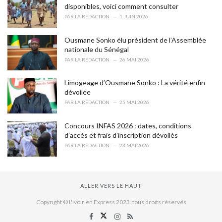
disponibles, voici comment consulter
PAR
LA RÉDACTION
1 JUIN 2026
Ousmane Sonko élu président de l’Assemblée
nationale du Sénégal
PAR
LA RÉDACTION
26 MAI 2026
Limogeage d’Ousmane Sonko : La vérité enfin
dévoilée
PAR
LA RÉDACTION
25 MAI 2026
Concours INFAS 2026 : dates, conditions
d’accès et frais d’inscription dévoilés
PAR
LA RÉDACTION
23 MAI 2026
ALLER VERS LE HAUT
Copyright © L'ivoirien Express 2023. tous droits réservés