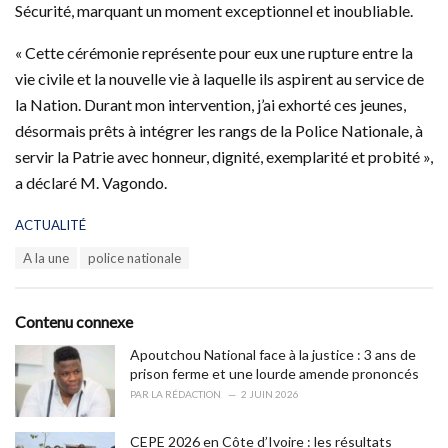
Sécurité, marquant un moment exceptionnel et inoubliable.
« Cette cérémonie représente pour eux une rupture entre la
vie civile et la nouvelle vie à laquelle ils aspirent au service de
la Nation. Durant mon intervention, j’ai exhorté ces jeunes,
désormais prêts à intégrer les rangs de la Police Nationale, à
servir la Patrie avec honneur, dignité, exemplarité et probité »,
a déclaré M. Vagondo.
C
ACTUALITÉ
a
T
A la une
police nationale
t
a
e
g
g
s
o
Contenu connexe
:
r
i
Apoutchou National face à la justice : 3 ans de
e
prison ferme et une lourde amende prononcés
s
PAR
LA RÉDACTION
2 JUIN 2026
:
CEPE 2026 en Côte d’Ivoire : les résultats