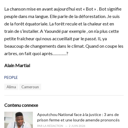
La chanson mise en avant aujourd’hui est « Bot » . Bot signifie
peuple dans ma langue. Elle parle de la déforestation. Je suis
de la forêt équatoriale. La forêt recule et la chaleur est en
train de s’installer. A Yaoundé par exemple , on n’a plus cette
petite fraîcheur qui nous accueillait par le passé. IL ya
beaucoup de changements dans le climat. Quand on coupe les
arbres, on fait quoi après…………?
Alain Martial
C
PEOPLE
a
T
Alima
Cameroun
t
a
e
g
g
s
o
Contenu connexe
:
r
i
Apoutchou National face à la justice : 3 ans de
e
prison ferme et une lourde amende prononcés
s
PAR
LA RÉDACTION
2 JUIN 2026