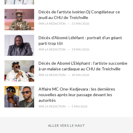
:
Décès de l’artiste ivoirien Dj Congélateur ce
jeudi au CHU de Treichville
PAR
LA RÉDACTION
21 MAI 2026
Décès d'Abomé Léléfant : portrait d’un géant
parti trop tôt
PAR
LA RÉDACTION
19 MAI 2026
Décès de Abomé L’Eléphant : l’artiste succombe
à un malaise cardiaque au CHU de Treichville
PAR
LA RÉDACTION
18 MAI 2026
Affaire MC One-Kedjevara : les dernières
nouvelles après leur passage devant les
autorités
PAR
LA RÉDACTION
5 MAI 2026
ALLER VERS LE HAUT