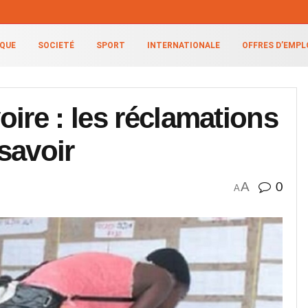
IQUE
SOCIETÉ
SPORT
INTERNATIONALE
OFFRES D’EMPL
ire : les réclamations
 savoir
A
0
A