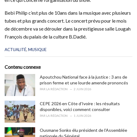
Bebi Philip c’est plus de 10ans dans la musique avec plusieurs
tubes et plus grands concert. Le concert prévu pour le mois
de décembre va se dérouler dans la prestigieuse salle Lougah
François du palais de la culture B.Dadié.
C
ACTUALITÉ
,
MUSIQUE
a
t
e
Contenu connexe
g
o
Apoutchou National face à la justice : 3 ans de
r
prison ferme et une lourde amende prononcés
i
PAR
LA RÉDACTION
2 JUIN 2026
e
s
CEPE 2026 en Côte d’Ivoire : les résultats
:
disponibles, voici comment consulter
PAR
LA RÉDACTION
1 JUIN 2026
Ousmane Sonko élu président de l’Assemblée
nationale du Sénégal