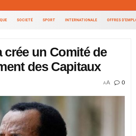
IQUE
SOCIETÉ
SPORT
INTERNATIONALE
OFFRES D’EMPL
a crée un Comité de
iment des Capitaux
A
0
A