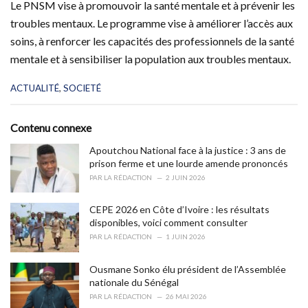
Le PNSM vise à promouvoir la santé mentale et à prévenir les
troubles mentaux. Le programme vise à améliorer l’accès aux
soins, à renforcer les capacités des professionnels de la santé
mentale et à sensibiliser la population aux troubles mentaux.
C
ACTUALITÉ
,
SOCIETÉ
a
t
e
Contenu connexe
g
o
Apoutchou National face à la justice : 3 ans de
r
prison ferme et une lourde amende prononcés
i
PAR
LA RÉDACTION
2 JUIN 2026
e
s
CEPE 2026 en Côte d’Ivoire : les résultats
:
disponibles, voici comment consulter
PAR
LA RÉDACTION
1 JUIN 2026
Ousmane Sonko élu président de l’Assemblée
nationale du Sénégal
PAR
LA RÉDACTION
26 MAI 2026