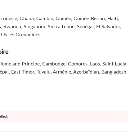
cronésie, Ghana, Gambie, Guinée, Guinée-Bissau, Haïti,
es, Rwanda, Singapour, Sierra Leone, Sénégal, El Salvador,
nt & les Grenadines.
oire
o Tome and Principe, Cambodge, Comores, Laos, Saint Lucia,
al, East Timor, Tuvalu, Arménie, Azerbaïdian, Bangladesh,
lled.