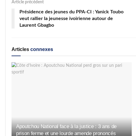
Article précédent
Présidence des jeunes du PPA-CI : Yanick Toubo
veut rallier la jeunesse ivoirienne autour de
Laurent Gbagbo
Articles
connexes
Apoutchou National face à la justice : 3 ans de
prison ferme et une lourde amende prononcés