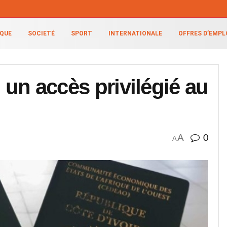
IQUE
SOCIETÉ
SPORT
INTERNATIONALE
OFFRES D’EMPL
: un accès privilégié au
A
0
A