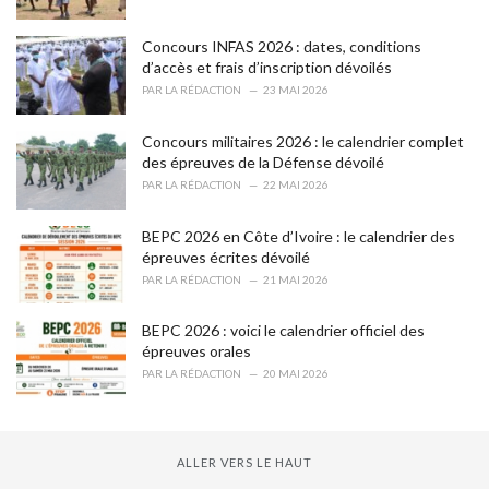
:
Concours INFAS 2026 : dates, conditions
d’accès et frais d’inscription dévoilés
PAR
LA RÉDACTION
23 MAI 2026
Concours militaires 2026 : le calendrier complet
des épreuves de la Défense dévoilé
PAR
LA RÉDACTION
22 MAI 2026
BEPC 2026 en Côte d’Ivoire : le calendrier des
épreuves écrites dévoilé
PAR
LA RÉDACTION
21 MAI 2026
BEPC 2026 : voici le calendrier officiel des
épreuves orales
PAR
LA RÉDACTION
20 MAI 2026
ALLER VERS LE HAUT