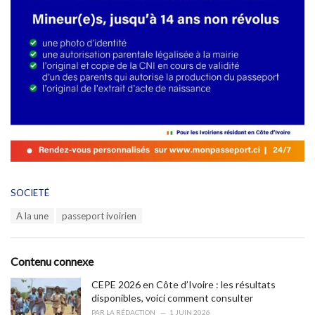
C
SOCIETÉ
a
T
A la une
passeport ivoirien
t
a
e
g
g
s
o
Contenu connexe
:
r
i
CEPE 2026 en Côte d’Ivoire : les résultats
e
disponibles, voici comment consulter
s
PAR
LA RÉDACTION
1 JUIN 2026