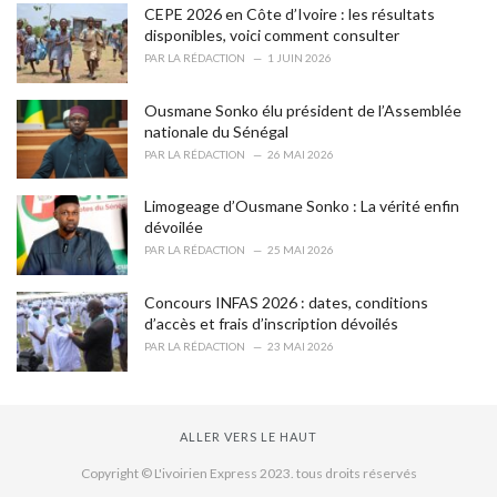
CEPE 2026 en Côte d’Ivoire : les résultats
:
disponibles, voici comment consulter
PAR
LA RÉDACTION
1 JUIN 2026
Ousmane Sonko élu président de l’Assemblée
nationale du Sénégal
PAR
LA RÉDACTION
26 MAI 2026
Limogeage d’Ousmane Sonko : La vérité enfin
dévoilée
PAR
LA RÉDACTION
25 MAI 2026
Concours INFAS 2026 : dates, conditions
d’accès et frais d’inscription dévoilés
PAR
LA RÉDACTION
23 MAI 2026
ALLER VERS LE HAUT
Copyright © L'ivoirien Express 2023. tous droits réservés