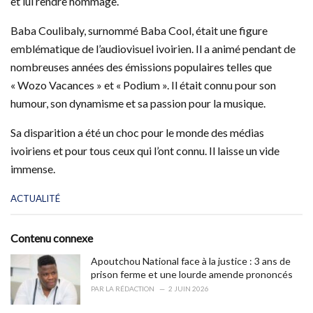
et lui rendre hommage.
Baba Coulibaly, surnommé Baba Cool, était une figure
emblématique de l’audiovisuel ivoirien. Il a animé pendant de
nombreuses années des émissions populaires telles que
« Wozo Vacances » et « Podium ». Il était connu pour son
humour, son dynamisme et sa passion pour la musique.
Sa disparition a été un choc pour le monde des médias
ivoiriens et pour tous ceux qui l’ont connu. Il laisse un vide
immense.
C
ACTUALITÉ
a
t
e
Contenu connexe
g
o
Apoutchou National face à la justice : 3 ans de
r
prison ferme et une lourde amende prononcés
i
PAR
LA RÉDACTION
2 JUIN 2026
e
s