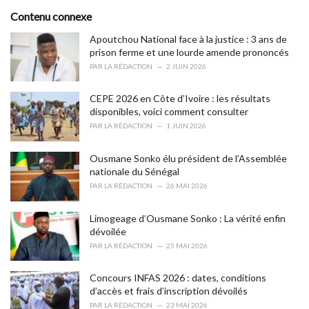
t
e
Contenu connexe
g
o
Apoutchou National face à la justice : 3 ans de
r
prison ferme et une lourde amende prononcés
i
PAR
LA RÉDACTION
2 JUIN 2026
e
s
CEPE 2026 en Côte d’Ivoire : les résultats
:
disponibles, voici comment consulter
PAR
LA RÉDACTION
1 JUIN 2026
Ousmane Sonko élu président de l’Assemblée
nationale du Sénégal
PAR
LA RÉDACTION
26 MAI 2026
Limogeage d’Ousmane Sonko : La vérité enfin
dévoilée
PAR
LA RÉDACTION
25 MAI 2026
Concours INFAS 2026 : dates, conditions
d’accès et frais d’inscription dévoilés
PAR
LA RÉDACTION
23 MAI 2026