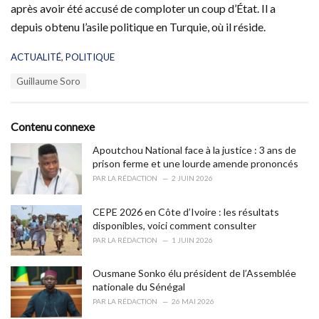
après avoir été accusé de comploter un coup d’État. Il a
depuis obtenu l’asile politique en Turquie, où il réside.
C
ACTUALITÉ
,
POLITIQUE
a
T
Guillaume Soro
t
a
e
g
g
s
o
Contenu connexe
:
r
i
Apoutchou National face à la justice : 3 ans de
e
prison ferme et une lourde amende prononcés
s
PAR
LA RÉDACTION
2 JUIN 2026
:
CEPE 2026 en Côte d’Ivoire : les résultats
disponibles, voici comment consulter
PAR
LA RÉDACTION
1 JUIN 2026
Ousmane Sonko élu président de l’Assemblée
nationale du Sénégal
PAR
LA RÉDACTION
26 MAI 2026