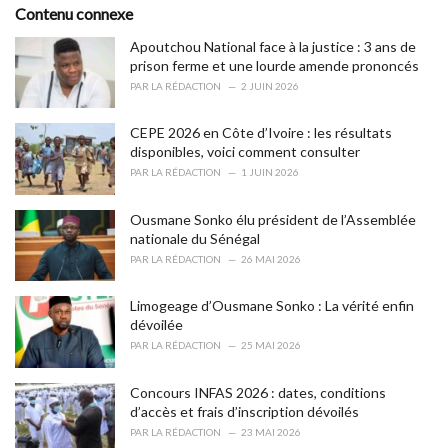
e
Contenu connexe
g
o
Apoutchou National face à la justice : 3 ans de
r
prison ferme et une lourde amende prononcés
i
PAR
LA RÉDACTION
2 JUIN 2026
e
s
CEPE 2026 en Côte d’Ivoire : les résultats
:
disponibles, voici comment consulter
PAR
LA RÉDACTION
1 JUIN 2026
Ousmane Sonko élu président de l’Assemblée
nationale du Sénégal
PAR
LA RÉDACTION
26 MAI 2026
Limogeage d’Ousmane Sonko : La vérité enfin
dévoilée
PAR
LA RÉDACTION
25 MAI 2026
Concours INFAS 2026 : dates, conditions
d’accès et frais d’inscription dévoilés
PAR
LA RÉDACTION
23 MAI 2026