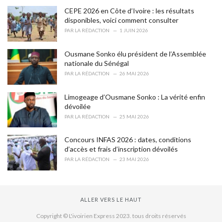
s
CEPE 2026 en Côte d’Ivoire : les résultats
:
disponibles, voici comment consulter
PAR
LA RÉDACTION
1 JUIN 2026
Ousmane Sonko élu président de l’Assemblée
nationale du Sénégal
PAR
LA RÉDACTION
26 MAI 2026
Limogeage d’Ousmane Sonko : La vérité enfin
dévoilée
PAR
LA RÉDACTION
25 MAI 2026
Concours INFAS 2026 : dates, conditions
d’accès et frais d’inscription dévoilés
PAR
LA RÉDACTION
23 MAI 2026
ALLER VERS LE HAUT
Copyright © L'ivoirien Express 2023. tous droits réservés