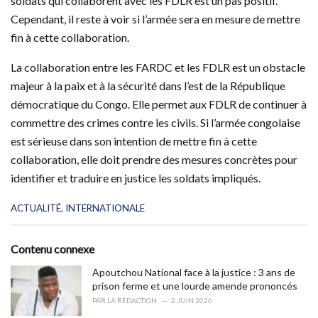
soldats qui collaborent avec les FDLR est un pas positif.
Cependant, il reste à voir si l’armée sera en mesure de mettre
fin à cette collaboration.
La collaboration entre les FARDC et les FDLR est un obstacle
majeur à la paix et à la sécurité dans l’est de la République
démocratique du Congo. Elle permet aux FDLR de continuer à
commettre des crimes contre les civils. Si l’armée congolaise
est sérieuse dans son intention de mettre fin à cette
collaboration, elle doit prendre des mesures concrètes pour
identifier et traduire en justice les soldats impliqués.
C
ACTUALITÉ
,
INTERNATIONALE
a
t
e
Contenu connexe
g
o
Apoutchou National face à la justice : 3 ans de
r
prison ferme et une lourde amende prononcés
i
PAR
LA RÉDACTION
2 JUIN 2026
e