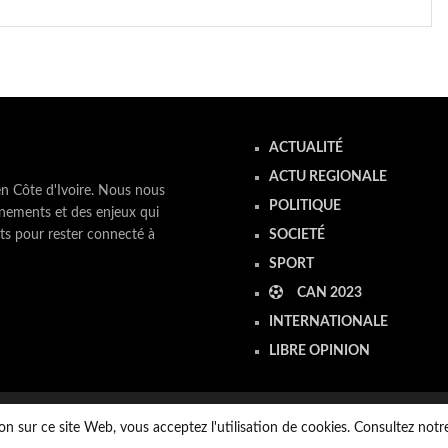
ACTUALITÉ
ACTU REGIONALE
en Côte d'Ivoire. Nous nous
POLITIQUE
nements et des enjeux qui
ts pour rester connecté à
SOCIETÉ
SPORT
CAN 2023
INTERNATIONALE
LIBRE OPINION
on sur ce site Web, vous acceptez l'utilisation de cookies. Consultez not