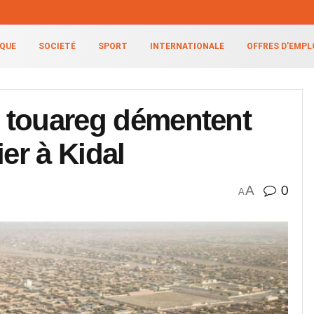
IQUE
SOCIETÉ
SPORT
INTERNATIONALE
OFFRES D’EMPL
es touareg démentent
er à Kidal
A
0
A