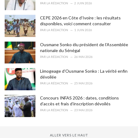
i
PAR
LA RÉDACTION
2 JUIN 2026
e
s
CEPE 2026 en Côte d’Ivoire : les résultats
:
disponibles, voici comment consulter
PAR
LA RÉDACTION
1 JUIN 2026
Ousmane Sonko élu président de l’Assemblée
nationale du Sénégal
PAR
LA RÉDACTION
26 MAI 2026
Limogeage d’Ousmane Sonko : La vérité enfin
dévoilée
PAR
LA RÉDACTION
25 MAI 2026
Concours INFAS 2026 : dates, conditions
d’accès et frais d’inscription dévoilés
PAR
LA RÉDACTION
23 MAI 2026
ALLER VERS LE HAUT