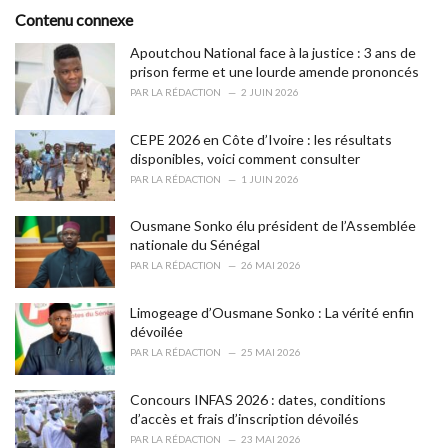
s
o
Contenu connexe
:
r
i
Apoutchou National face à la justice : 3 ans de
e
prison ferme et une lourde amende prononcés
s
PAR
LA RÉDACTION
2 JUIN 2026
:
CEPE 2026 en Côte d’Ivoire : les résultats
disponibles, voici comment consulter
PAR
LA RÉDACTION
1 JUIN 2026
Ousmane Sonko élu président de l’Assemblée
nationale du Sénégal
PAR
LA RÉDACTION
26 MAI 2026
Limogeage d’Ousmane Sonko : La vérité enfin
dévoilée
PAR
LA RÉDACTION
25 MAI 2026
Concours INFAS 2026 : dates, conditions
d’accès et frais d’inscription dévoilés
PAR
LA RÉDACTION
23 MAI 2026