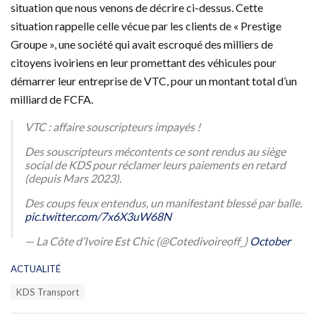
situation que nous venons de décrire ci-dessus. Cette
situation rappelle celle vécue par les clients de « Prestige
Groupe », une société qui avait escroqué des milliers de
citoyens ivoiriens en leur promettant des véhicules pour
démarrer leur entreprise de VTC, pour un montant total d’un
milliard de FCFA.
VTC : affaire souscripteurs impayés !
Des souscripteurs mécontents ce sont rendus au siège
social de KDS pour réclamer leurs paiements en retard
(depuis Mars 2023).
Des coups feux entendus, un manifestant blessé par balle.
pic.twitter.com/7x6X3uW68N
— La Côte d’Ivoire Est Chic (@Cotedivoireoff_)
October
13, 2023
C
ACTUALITÉ
a
T
KDS Transport
t
a
e
g