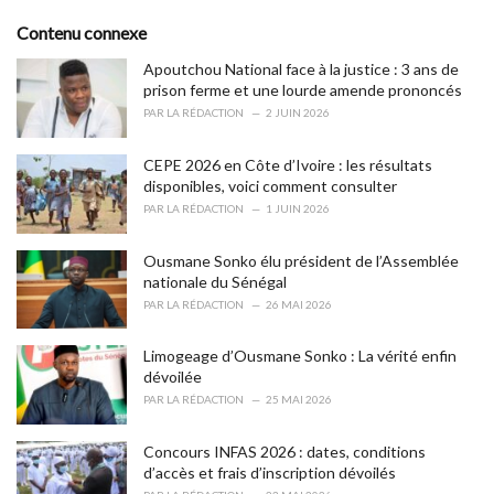
g
s
o
Contenu connexe
:
r
i
Apoutchou National face à la justice : 3 ans de
e
prison ferme et une lourde amende prononcés
s
PAR
LA RÉDACTION
2 JUIN 2026
:
CEPE 2026 en Côte d’Ivoire : les résultats
disponibles, voici comment consulter
PAR
LA RÉDACTION
1 JUIN 2026
Ousmane Sonko élu président de l’Assemblée
nationale du Sénégal
PAR
LA RÉDACTION
26 MAI 2026
Limogeage d’Ousmane Sonko : La vérité enfin
dévoilée
PAR
LA RÉDACTION
25 MAI 2026
Concours INFAS 2026 : dates, conditions
d’accès et frais d’inscription dévoilés