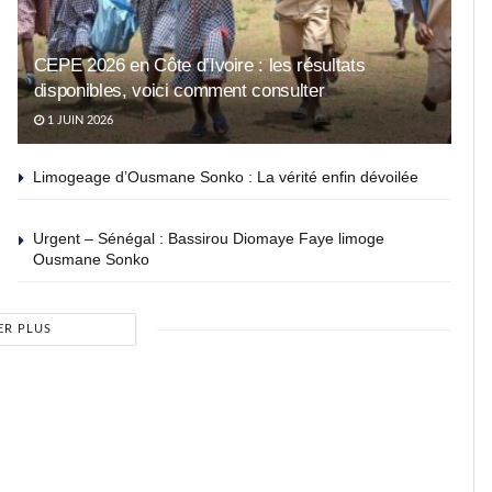
CEPE 2026 en Côte d’Ivoire : les résultats
disponibles, voici comment consulter
1 JUIN 2026
Limogeage d’Ousmane Sonko : La vérité enfin dévoilée
Urgent – Sénégal : Bassirou Diomaye Faye limoge
Ousmane Sonko
ER PLUS